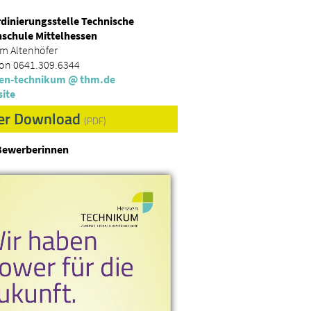
dinierungsstelle Technische
schule Mittelhessen
am Altenhöfer
fon 0641.309.6344
en-technikum
@ thm.
de
ite
er Download
(PDF)
Bewerberinnen