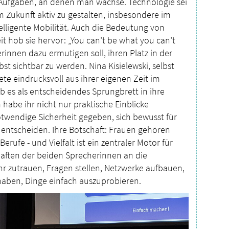
ufgaben, an denen man wachse. Technologie sei
m Zukunft aktiv zu gestalten, insbesondere im
elligente Mobilität. Auch die Bedeutung von
t hob sie hervor: „You can’t be what you can’t
erinnen dazu ermutigen soll, ihren Platz in der
t sichtbar zu werden. Nina Kisielewski, selbst
te eindrucksvoll aus ihrer eigenen Zeit im
 es als entscheidendes Sprungbrett in ihre
habe ihr nicht nur praktische Einblicke
twendige Sicherheit gegeben, sich bewusst für
entscheiden. Ihre Botschaft: Frauen gehören
erufe - und Vielfalt ist ein zentraler Motor für
haften der beiden Sprecherinnen an die
hr zutrauen, Fragen stellen, Netzwerke aufbauen,
haben, Dinge einfach auszuprobieren.