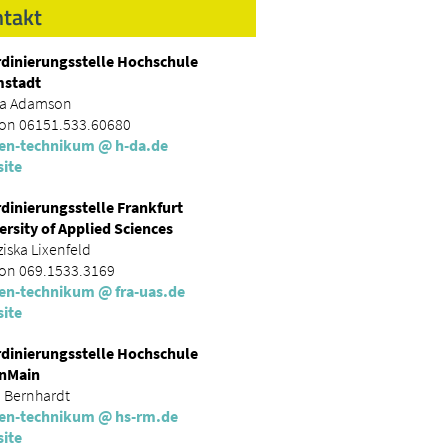
takt
dinierungsstelle Hochschule
mstadt
a Adamson
fon 06151.533.60680
en-technikum
@ h-da.
de
ite
dinierungsstelle Frankfurt
ersity of Applied Sciences
iska Lixenfeld
fon 069.1533.3169
en-technikum
@ fra-uas.
de
ite
dinierungsstelle Hochschule
nMain
 Bernhardt
en-technikum
@ hs-rm.
de
ite