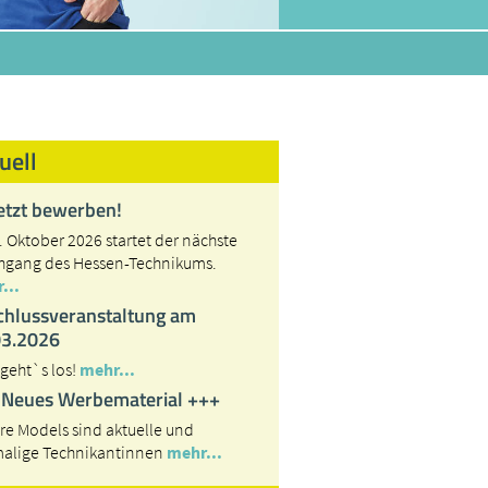
uell
etzt bewerben!
. Oktober 2026 startet der nächste
hgang des Hessen-Technikums.
...
chlussveranstaltung am
03.2026
 geht`s los!
mehr...
 Neues Werbematerial +++
re Models sind aktuelle und
alige Technikantinnen
mehr...