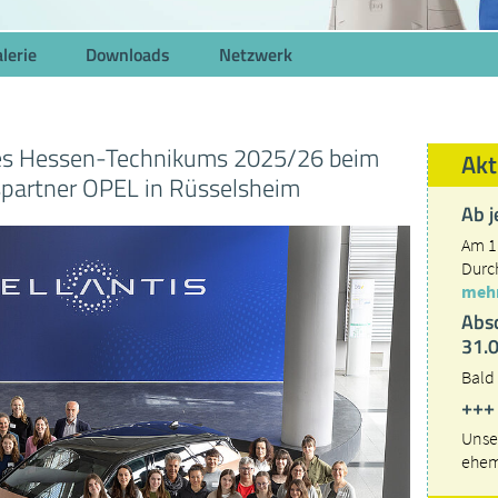
lerie
Downloads
Netzwerk
des Hessen-Technikums 2025/26 beim
Akt
spartner OPEL in Rüsselsheim
Ab j
Am 1
Durc
mehr
Abs
31.
Bald
+++
Unse
ehem