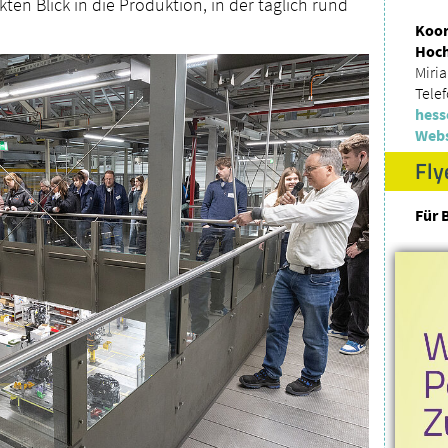
ten Blick in die Produktion, in der täglich rund
Koor
Hoch
Miri
Tele
hess
Webs
Fly
Für 