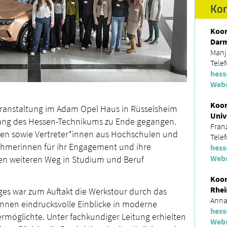
Kon
Koor
Dar
Manj
Tele
hess
Webs
Koor
veranstaltung im Adam Opel Haus in Rüsselsheim
Univ
gang des Hessen-Technikums zu Ende gegangen.
Franz
en sowie Vertreter*innen aus Hochschulen und
Tele
hmerinnen für ihr Engagement und ihre
hess
Webs
ren weiteren Weg in Studium und Beruf
Koor
Rhei
ges war zum Auftakt die Werkstour durch das
Anna
nnen eindrucksvolle Einblicke in moderne
hess
ermöglichte. Unter fachkundiger Leitung erhielten
Webs