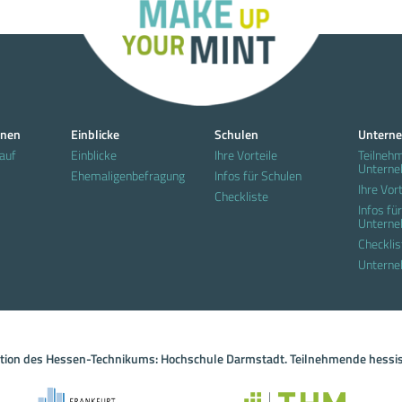
nnen
Einblicke
Schulen
Untern
auf
Einblicke
Ihre Vorteile
Teilneh
Untern
Ehemaligenbefragung
Infos für Schulen
Ihre Vort
Checkliste
Infos für
Untern
Checklis
Unterne
ation des Hessen-Technikums: Hochschule Darmstadt. Teilnehmende hessi