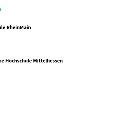
e
ule RheinMain
e
he Hochschule Mittelhessen