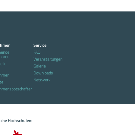
ehmen
Service
mende
FAQ
ehmen
Veranstaltungen
eile
Galerie
Downloads
ehmen
Netzwerk
te
hmensbotschafter
sche Hochschulen: