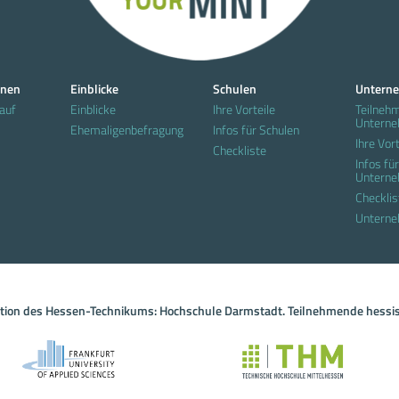
nnen
Einblicke
Schulen
Untern
auf
Einblicke
Ihre Vorteile
Teilneh
Untern
Ehemaligenbefragung
Infos für Schulen
Ihre Vort
Checkliste
Infos für
Untern
Checklis
Unterne
ation des Hessen-Technikums: Hochschule Darmstadt. Teilnehmende hessi