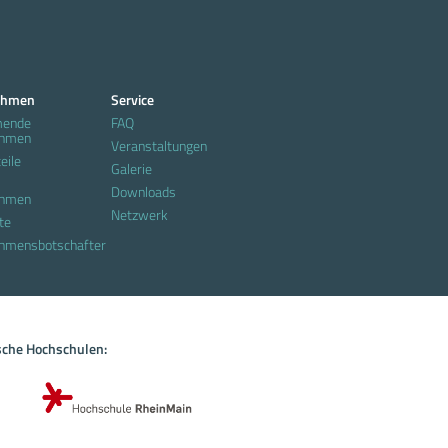
ehmen
Service
mende
FAQ
ehmen
Veranstaltungen
eile
Galerie
Downloads
ehmen
Netzwerk
te
hmensbotschafter
sche Hochschulen: